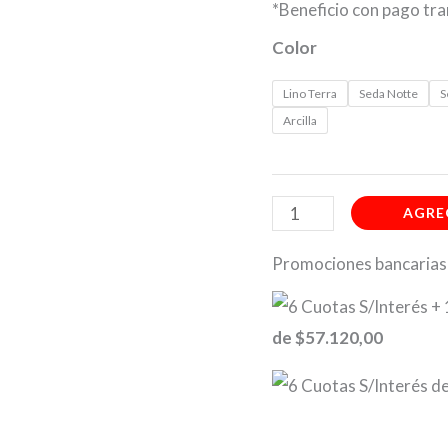
*Beneficio con pago t
Color
Lino Terra
Seda Notte
S
Arcilla
AGRE
Promociones bancarias
de
$57.120,00