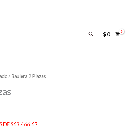
Buscar
$
0
dado
/ Baulera 2 Plazas
zas
 DE $63.466,67