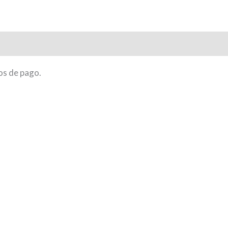
ones (0)
os de pago.