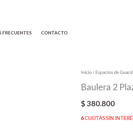
S FRECUENTES
CONTACTO
Baulera
Inicio
/
Espacios de Guar
2
Baulera 2 Pla
Plazas
cantidad
$
380.800
6
CUOTAS SIN INTERÉS