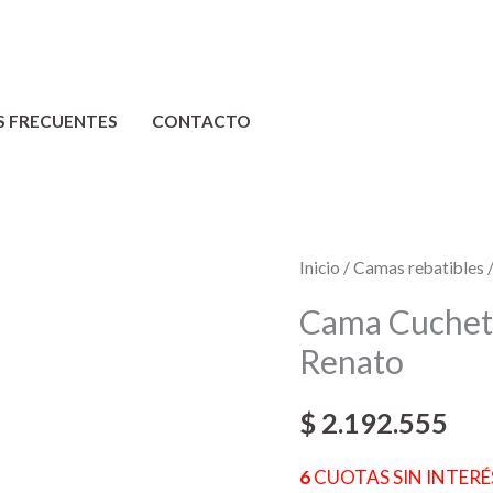
S FRECUENTES
CONTACTO
Cama
Inicio
/
Camas rebatibles
/
Cucheta
Cama Cucheta
Rebatible
Renato
Escritorio
-
$
2.192.555
Renato
cantidad
6
CUOTAS SIN INTERÉS