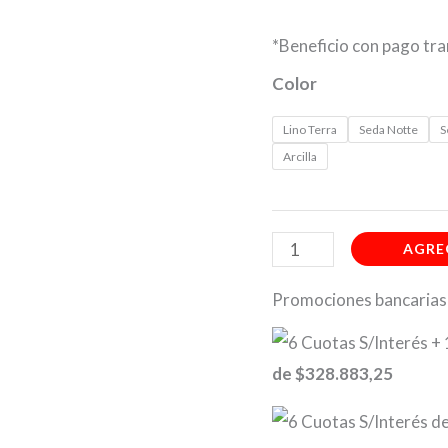
*Beneficio con pago t
Color
Lino Terra
Seda Notte
S
Arcilla
AGRE
Promociones bancarias
de
$328.883,25