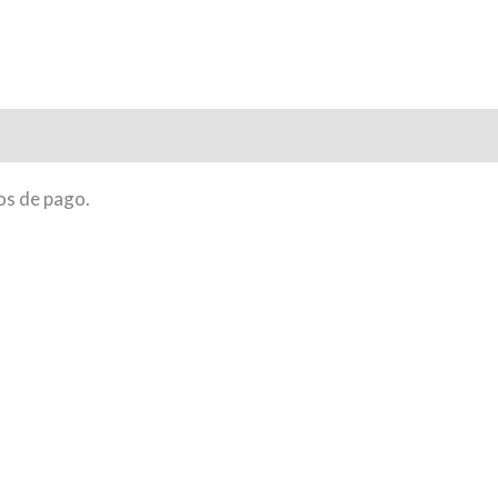
ones (0)
os de pago.