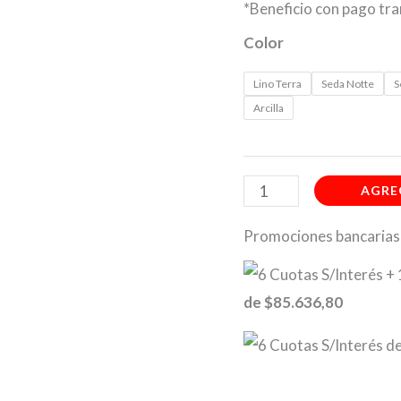
*Beneficio con pago t
cantidad
Color
Lino Terra
Seda Notte
S
Arcilla
AGRE
Promociones bancarias
de
$85.636,80