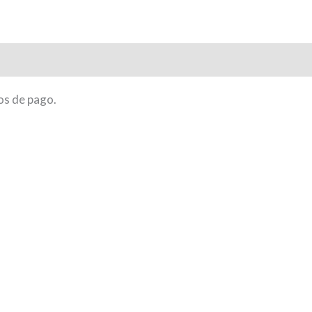
ones (0)
os de pago.