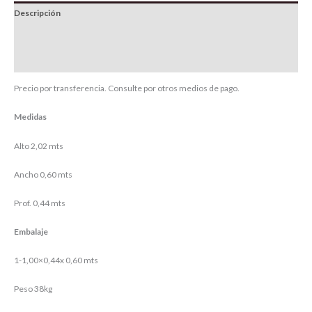
Descripción
Información adicional
Valoraciones (0)
Precio por transferencia. Consulte por otros medios de pago.
Medidas
Alto 2,02 mts
Ancho 0,60 mts
Prof. 0,44 mts
Embalaje
1-1,00×0,44x 0,60 mts
Peso 38kg