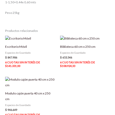
1-1,50×0,44x 0,60 mts
Peso 25kg
Productos relacionados
Escritorio Móvil
Biblioteca 60 cm x 250 cm
Espacios de Guardado
Espacios de Guardado
$
847.986
$
653.546
6
CUOTAS SIN INTERÉS DE
6
CUOTAS SIN INTERÉS DE
$141.331,00
$108.924,33
Modulo cajón puerta 40 cm x 250
cm
Espacios de Guardado
$
946.649
6
CUOTAS SIN INTERÉS DE